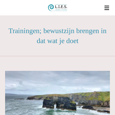
Ga
direct
naar
Trainingen; bewustzijn brengen in
de
hoofdinhoud
dat wat je doet